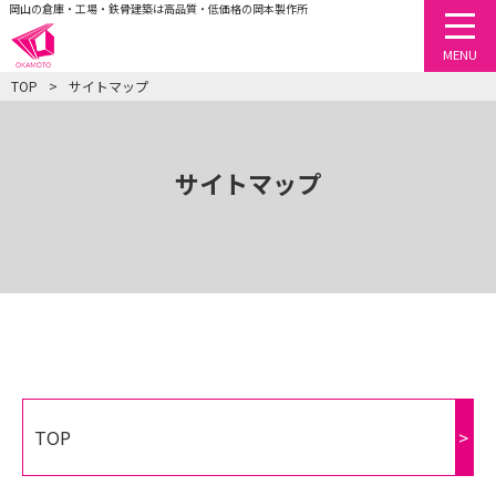
岡山の倉庫・工場・鉄骨建築は高品質・低価格の岡本製作所
togg
MENU
TOP
サイトマップ
サイトマップ
TOP
>