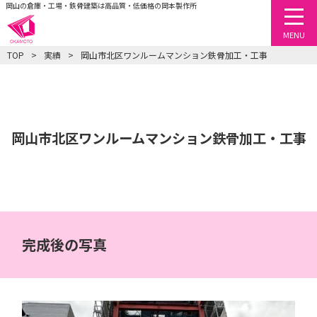
岡山の倉庫・工場・鉄骨建築は高品質・低価格の岡本製作所
togg
MENU
TOP
実績
岡山市北区ワンルームマンション鉄骨加工・工事
岡山市北区ワンルームマンション鉄骨加工・工事
完成後の写真