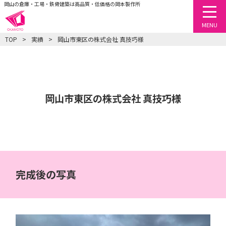
岡山の倉庫・工場・鉄骨建築は高品質・低価格の岡本製作所
togg
MENU
TOP
実績
岡山市東区の株式会社 真技巧様
岡山市東区の株式会社 真技巧様
完成後の写真