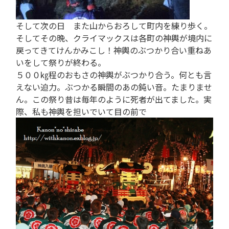
そして次の日 また山からおろして町内を練り歩く。
そしてその晩、クライマックスは各町の神輿が境内に
戻ってきてけんかみこし！神輿のぶつかり合い重ねあ
いをして祭りが終わる。
５００㎏程のおもさの神輿がぶつかり合う。何とも言
えない迫力。ぶつかる瞬間のあの鈍い音。たまりませ
ん。この祭り昔は毎年のように死者が出てました。実
際、私も神輿を担いでいて目の前で