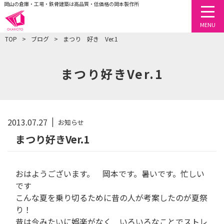
岡山の倉庫・工場・鉄骨建築は高品質・低価格の岡本製作所
togg
MENU
TOP
ブログ
まつり 好き Ver.1
まつり好きVer.1
2013.07.27
お知らせ
まつり好きVer.1
おはようございます。 岡本です。暑いです。忙しい
です
こんな夏を乗り切るために昔の人が考案したのが夏祭
り！
昔は今みたいに娯楽がなく いろいろなことでストレ