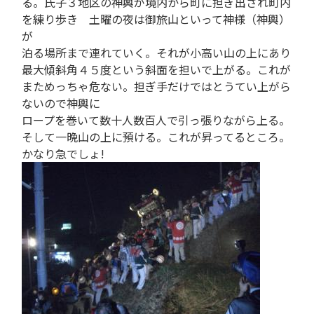
る。氏子３地区の神輿が境内から町に担ぎ出され町内
を練り歩き 土曜の夜は御旅山といって神様（神輿）
が
泊る場所まで連れていく。それが小高い山の上にあり
最大傾斜角４５度という斜面を担いで上がる。これが
まためっちゃ危ない。担ぎ手だけではとうてい上がら
ないので神輿に
ロープを巻いて数十人数百人で引っ張りながら上る。
そして一晩山の上に預ける。これが昇ってるところ。
かなり急でしょ!