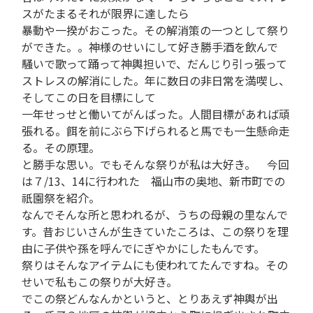
スがたまるそれが限界に達したら
暴動や一揆がおこった。その解消策の一つとして祭り
ができた。。神様のせいにして好き勝手酒を飲んで
騒いで歌って踊って神輿担いで、だんじり引っ張って
ストレスの解消にした。年に数日の非日常を満喫し、
そしてこの日を目標にして
一年せっせと働いてがんばった。人間目標があれば頑
張れる。餌を前にぶら下げられると馬でも一生懸命走
る。その原理。
と勝手な思い。でもそんな祭りが私は大好き。 今回
は７/13、14に行われた 福山市の奥地、新市町での
祇園祭を紹介。
なんでそんな所と思われるが、うちの母親の里なんで
す。昔おじいさんが生きていたころは、この祭りを理
由に子供や孫を呼んでにぎやかにしたもんです。
祭りはそんなアイテムにも使われてたんですね。その
せいで私もこの祭りが大好き。
でこの祭どんなんかというと、とりあえず神輿が出