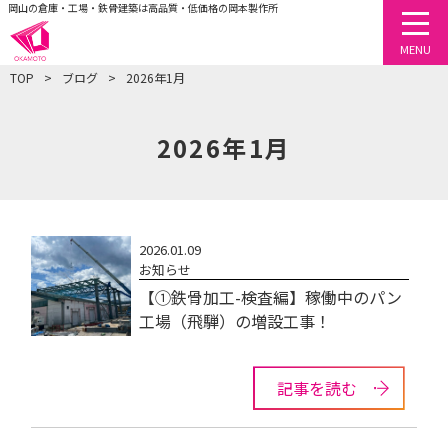
岡山の倉庫・工場・鉄骨建築は高品質・低価格の岡本製作所
togg
MENU
TOP
ブログ
2026年1月
2026年1月
2026.01.09
お知らせ
【①鉄骨加工-検査編】稼働中のパン
工場（飛騨）の増設工事！
記事を読む