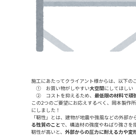
施工にあたってクライアント様からは、以下の
① お買い物がしやすい
大空間
にしてほしい
② コストを抑えるため、
最低限の材料で頑
この2つのご要望にお応えするべく、岡本製作
にしました！
「靭性」とは、建物が地震や強風などの外部か
る性質のこと
で、構造材の強度やねばり強さを
靭性が高いと、
外部からの圧力に耐える力や変