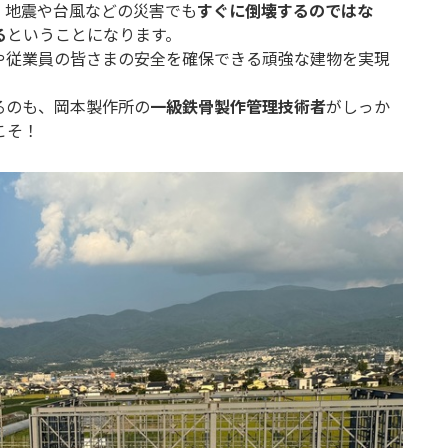
、地震や台風などの災害でも
すぐに倒壊するのではな
る
ということになります。
や従業員の皆さまの安全を確保できる頑強な建物を実現
るのも、岡本製作所の
一級鉄骨製作管理技術者
がしっか
こそ！