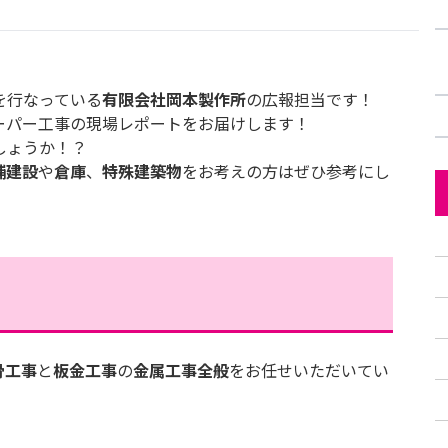
を行なっている
有限会社岡本製作所
の広報担当です！
ーパー工事の現場レポートをお届けします！
しょうか！？
舗建設
や
倉庫
、
特殊建築物
をお考えの方はぜひ参考にし
骨工事
と
板金工事
の
金属工事全般
をお任せいただいてい