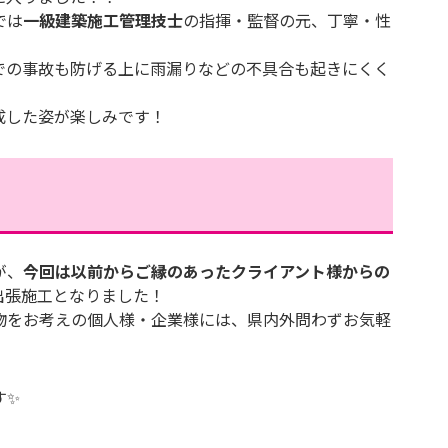
では
一級建築施工管理技士
の指揮・監督の元、丁寧・性
での事故も防げる上に雨漏りなどの不具合も起きにくく
成した姿が楽しみです！
が、
今回は以前からご縁のあったクライアント様からの
出張施工となりました！
物をお考えの個人様・企業様には、県内外問わずお気軽
す✨