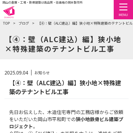
岡山の倉庫・工場・鉄骨建築は高品質・低価格の岡本製作所
togg
MENU
TOP
ブログ
【④：壁（ALC建込）編】狭小地×特殊建築のテナントビル
【④：壁（ALC建込）編】狭小地
×特殊建築のテナントビル工事
2025.09.04
お知らせ
【④：壁（ALC建込）編】狭小地×特殊建
築のテナントビル工事
先日お伝えした、木造住宅専門の工務店様からご依頼
をいただいた岡山市平和町での
狭小地鉄骨ビル建築プ
ロジェクト
。