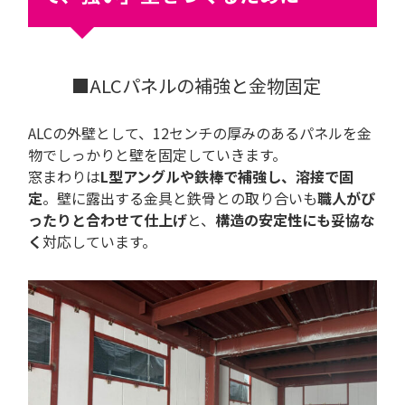
■ALCパネルの補強と金物固定
ALCの外壁として、12センチの厚みのあるパネルを金
物でしっかりと壁を固定していきます。
窓まわりは
L型アングルや鉄棒で補強し、溶接で固
定
。壁に露出する金具と鉄骨との取り合いも
職人がぴ
ったりと合わせて仕上げ
と、
構造の安定性にも妥協な
く
対応しています。