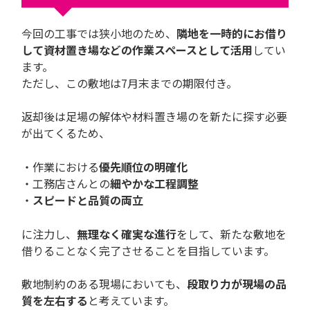
今回の工事では狭小地のため、
隣地を一時的にお借り
して資材置き場などの作業スペースとして活用
してい
ます。
ただし、この敷地は7月末までの期限付き。
返却後は足場の解体や材料置き場のを新たに探す必要
が出てくるため、
・作業における
優先順位の明確化
・工務店さんとの
細やかな工程調整
・
スピードと品質の両立
に注力し、
無理なく確実な進行
をして、新たな敷地を
借りることなく完了させることを目指しています。
敷地制約のある現場においても、
段取り力が現場の品
質を左右する
と考えています。