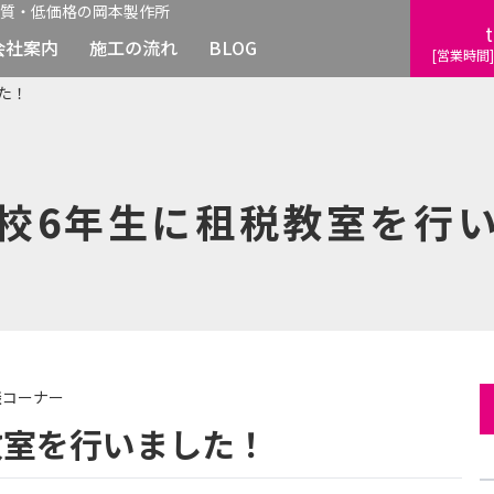
質・低価格の岡本製作所
t
会社案内
施工の流れ
BLOG
[営業時間]
た！
校6年生に租税教室を行
談コーナー
教室を行いました！