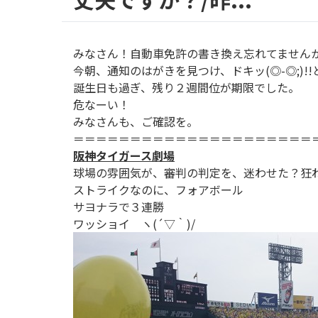
みなさん！自動車免許の書き換え忘れてません
今朝、通知のはがきを見つけ、ドキッ(◎-◎;)!
誕生日も過ぎ、残り２週間位が期限でした。
危なーい！
みなさんも、ご確認を。
＝＝＝＝＝＝＝＝＝＝＝＝＝＝＝＝＝＝＝＝＝
阪神タイガース劇場
球場の雰囲気が、審判の判定を、迷わせた？狂
ストライクなのに、フォアボール
サヨナラで３連勝
ワッショイ ヽ(´▽｀)/